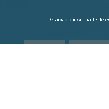
Gracias por ser parte de e
ECONOMICOS
GAMA MEDIA
SUV Y 4X4
CHANGE LANG